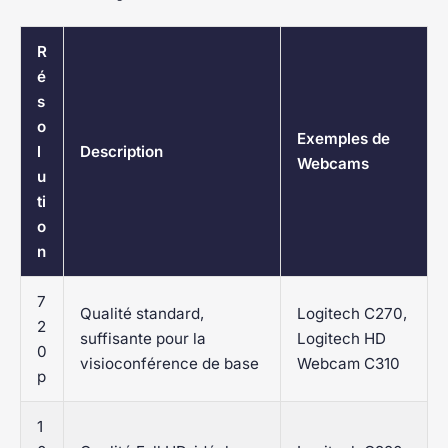
R
é
s
o
Exemples de
l
Description
Webcams
u
ti
o
n
7
Qualité standard,
Logitech C270,
2
suffisante pour la
Logitech HD
0
visioconférence de base
Webcam C310
p
1