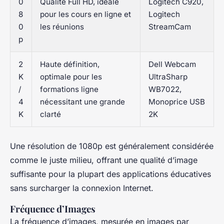
0
Qualité Full HD, idéale
Logitech C920,
8
pour les cours en ligne et
Logitech
0
les réunions
StreamCam
p
2
Haute définition,
Dell Webcam
K
optimale pour les
UltraSharp
/
formations ligne
WB7022,
4
nécessitant une grande
Monoprice USB
K
clarté
2K
Une résolution de 1080p est généralement considérée
comme le juste milieu, offrant une qualité d’image
suffisante pour la plupart des applications éducatives
sans surcharger la connexion Internet.
Fréquence d’Images
La fréquence d’images, mesurée en images par