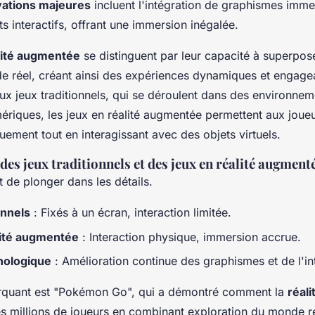
vations majeures
incluent l'intégration de graphismes immer
 interactifs, offrant une immersion inégalée.
lité augmentée
se distinguent par leur capacité à superpos
de réel, créant ainsi des expériences dynamiques et engage
ux jeux traditionnels, qui se déroulent dans des environnem
ériques, les jeux en réalité augmentée permettent aux joue
ement tout en interagissant avec des objets virtuels.
s jeux traditionnels et des jeux en réalité augment
t de plonger dans les détails.
onnels
: Fixés à un écran, interaction limitée.
lité augmentée
: Interaction physique, immersion accrue.
nologique
: Amélioration continue des graphismes et de l'int
quant est "Pokémon Go", qui a démontré comment la
réal
es millions de joueurs en combinant exploration du monde r