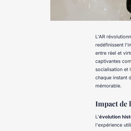
L'AR révolutionn
redéfinissent l'
entre réel et vi
captivantes com
socialisation e
chaque instant d
mémorable.
Impact de l
L'
évolution his
l'expérience uti