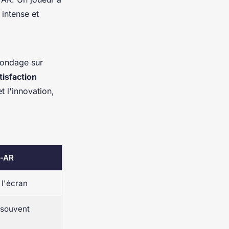
intense et
sondage sur
tisfaction
t l'innovation,
n-AR
 l'écran
 souvent