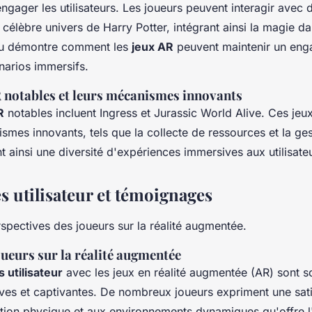
engager les utilisateurs. Les joueurs peuvent interagir ave
 célèbre univers de Harry Potter, intégrant ainsi la magie da
jeu démontre comment les
jeux AR
peuvent maintenir un eng
narios immersifs.
R notables et leurs mécanismes innovants
R
notables incluent Ingress et Jurassic World Alive. Ces jeux
smes innovants, tels que la collecte de ressources et la ge
nt ainsi une diversité d'expériences immersives aux utilisate
s utilisateur et témoignages
spectives des joueurs sur la réalité augmentée.
ueurs sur la réalité augmentée
 utilisateur
avec les jeux en réalité augmentée (AR) sont s
s et captivantes. De nombreux joueurs expriment une sati
action physique et aux environnements dynamiques qu'offre l