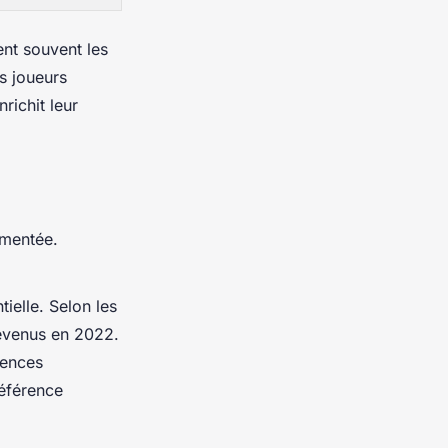
nt souvent les
es joueurs
richit leur
gmentée.
ielle. Selon les
revenus en 2022.
iences
éférence