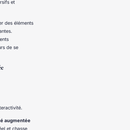
sifs et
er des éléments
antes.
ents
urs de se
ée
eractivité.
ité augmentée
éel et chasse