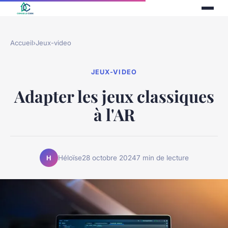
Accueil
›
Jeux-video
JEUX-VIDEO
Adapter les jeux classiques
à l'AR
Héloïse
28 octobre 2024
7 min de lecture
H