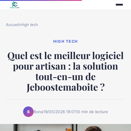
Accueil
›
High tech
HIGH TECH
Quel est le meilleur logiciel
pour artisan : la solution
tout-en-un de
Jeboostemaboite ?
Bona
19/05/2026 19:01
10 min de lecture
B