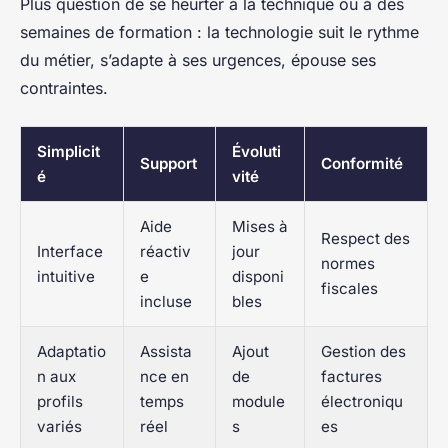
Plus question de se heurter à la technique ou à des
semaines de formation : la technologie suit le rythme
du métier, s’adapte à ses urgences, épouse ses
contraintes.
Simplicit
Évoluti
Support
Conformité
é
vité
Aide
Mises à
Respect des
Interface
réactiv
jour
normes
intuitive
e
disponi
fiscales
incluse
bles
Adaptatio
Assista
Ajout
Gestion des
n aux
nce en
de
factures
profils
temps
module
électroniqu
variés
réel
s
es